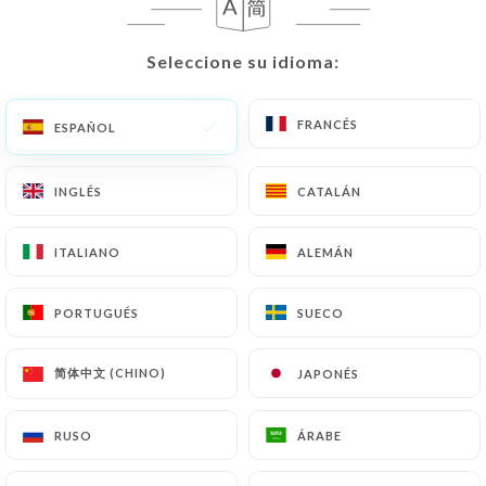
ES
MENÚ
Seleccione su idioma:
Seleccione su idioma:
FRANCÉS
FRANCÉS
ESPAÑOL
ESPAÑOL
INGLÉS
INGLÉS
CATALÁN
CATALÁN
/
INICIO
MENÚ
Menú
ITALIANO
ITALIANO
ALEMÁN
ALEMÁN
PORTUGUÉS
PORTUGUÉS
SUECO
SUECO
"Le menu indicatif car il est
简体中文 (CHINO)
简体中文 (CHINO)
JAPONÉS
JAPONÉS
susceptible de changer avec les
saisons"
RUSO
RUSO
ÁRABE
ÁRABE