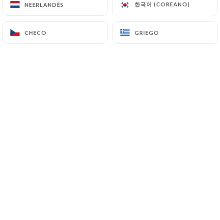
한국어 (COREANO)
한국어 (COREANO)
NEERLANDÉS
NEERLANDÉS
ENTRADAS
LUGAR
POSTRES
CHECO
CHECO
GRIEGO
GRIEGO
ENTRADAS
San Marcelino asado crujiente
con miel
9.50€
Cazuela de caracoles
en perejil
12.00€
Raviolis Dauphiné gratinados
Con crema