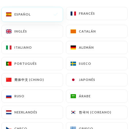
FRANCÉS
FRANCÉS
ESPAÑOL
ESPAÑOL
Chez Toinette
INGLÉS
INGLÉS
CATALÁN
CATALÁN
Votre adresse incontournable à
Montmartre pour une expérience
ITALIANO
ITALIANO
ALEMÁN
ALEMÁN
culinaire authentique et chaleureuse.
PORTUGUÉS
PORTUGUÉS
SUECO
SUECO
Niché dans une ruelle pittoresque de
Paris, notre restaurant vous propose
简体中文 (CHINO)
简体中文 (CHINO)
JAPONÉS
JAPONÉS
une cuisine française traditionnelle.
RUSO
RUSO
ÁRABE
ÁRABE
Dans un cadre intime et convivial,
dégustez des plats savoureux préparés
한국어 (COREANO)
한국어 (COREANO)
NEERLANDÉS
NEERLANDÉS
avec passion et laissez-vous séduire par
notre sélection de vins fins.
CHECO
CHECO
GRIEGO
GRIEGO