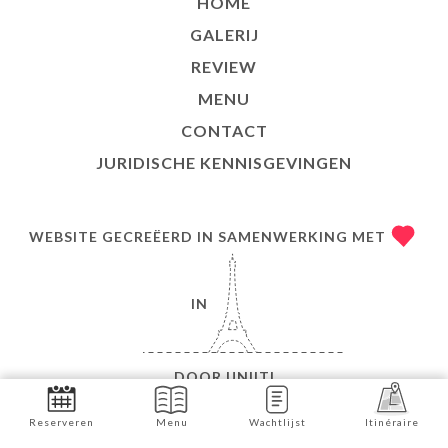
HOME
GALERIJ
REVIEW
MENU
CONTACT
JURIDISCHE KENNISGEVINGEN
WEBSITE GECREËERD IN SAMENWERKING MET
IN
DOOR
UNIITI
© COPYRIGHT 2026 - CHEZ TOINETTE - ALLE
Reserveren
Menu
Wachtlijst
Itinéraire
RECHTEN VOORBEHOUDEN