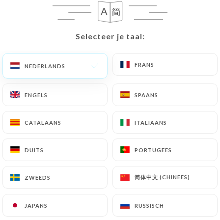
NL
MENU
Selecteer je taal:
Selecteer je taal:
FRANS
FRANS
NEDERLANDS
NEDERLANDS
/
HOME
MENU
ENGELS
ENGELS
SPAANS
SPAANS
Menu
CATALAANS
CATALAANS
ITALIAANS
ITALIAANS
DUITS
DUITS
PORTUGEES
PORTUGEES
"Le menu indicatif car il est
susceptible de changer avec les
简体中文 (CHINEES)
简体中文 (CHINEES)
ZWEEDS
ZWEEDS
saisons"
JAPANS
JAPANS
RUSSISCH
RUSSISCH