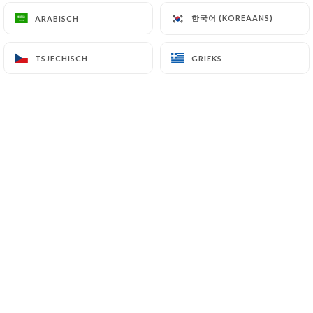
한국어 (KOREAANS)
한국어 (KOREAANS)
ARABISCH
ARABISCH
INSCHRIJVINGEN
PLAATS
NAGERECHTEN
TSJECHISCH
TSJECHISCH
GRIEKS
GRIEKS
INSCHRIJVINGEN
Krokant geroosterde Saint Marcellinus
Met honing
9.50€
Slak ovenschotel
Bij peterselie
12.00€
Dauphiné ravioli gegratineerd
Met crème