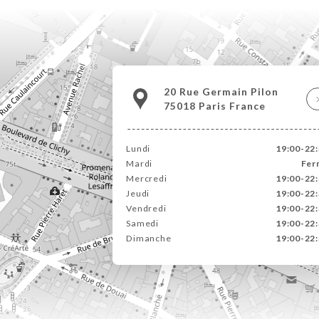
20 Rue Germain Pilon
75018 Paris France
Lundi
19:00-22
Mardi
Fer
Mercredi
19:00-22
Jeudi
19:00-22
Vendredi
19:00-22
Samedi
19:00-22
Dimanche
19:00-22