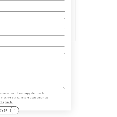
nsommation, il est rappelé que le
nscrire sur la liste d'opposition au
el.gouv.fr
OYER