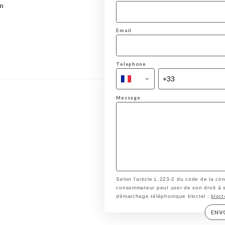
n
Email
Telephone
Message
Selon l'article L.223-2 du code de la co
consommateur peut user de son droit à s'i
bloct
démarchage téléphonique bloctel :
ENV