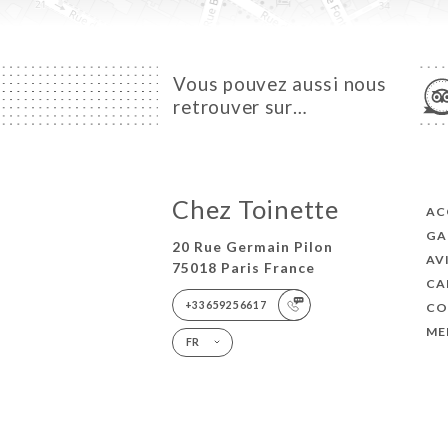
Vous pouvez aussi nous
retrouver sur…
Chez Toinette
AC
GA
20 Rue Germain Pilon
AV
75018 Paris France
CA
+33659256617
CO
ME
FR